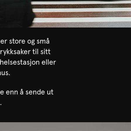
der store og små
ykksaker til sitt
helsestasjon eller
hus.
øre enn å sende ut
i.