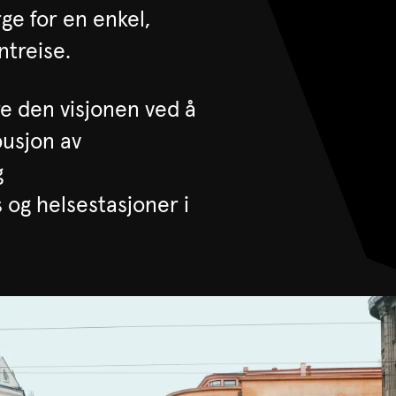
ge for en enkel,
entreise.
re den visjonen ved å
busjon av
g
s og helsestasjoner i