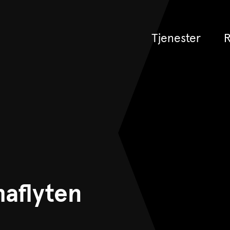
Tjenester
R
maflyten