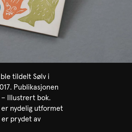
e tildelt Sølv i
017. Publikasjonen
– Illustrert bok.
m er nydelig utformet
 er prydet av