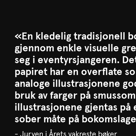
«En kledelig tradisjonell 
gjennom enkle visuelle gre
seg i eventyrsjangeren. De
papiret har en overflate s
analoge illustrasjonene go
bruk av farger på smussom
illustrasjonene gjentas på
sober måte på bokomslage
- Juryen i Årets vakreste bøker