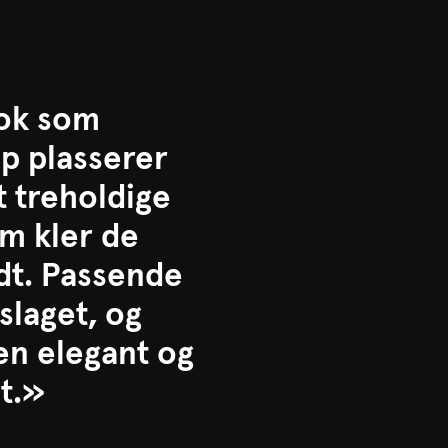
bok som
p plasserer
t treholdige
om kler de
dt. Passende
slaget, og
 en elegant og
t.»